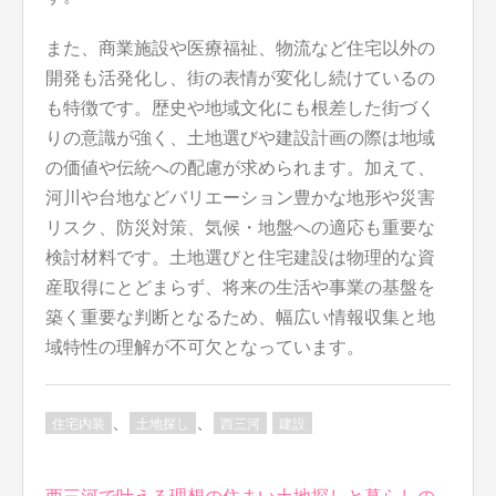
また、商業施設や医療福祉、物流など住宅以外の
開発も活発化し、街の表情が変化し続けているの
も特徴です。歴史や地域文化にも根差した街づく
りの意識が強く、土地選びや建設計画の際は地域
の価値や伝統への配慮が求められます。加えて、
河川や台地などバリエーション豊かな地形や災害
リスク、防災対策、気候・地盤への適応も重要な
検討材料です。土地選びと住宅建設は物理的な資
産取得にとどまらず、将来の生活や事業の基盤を
築く重要な判断となるため、幅広い情報収集と地
域特性の理解が不可欠となっています。
、
、
住宅内装
土地探し
西三河
建設
投