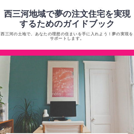
コ
ン
西三河地域で夢の注文住宅を実現
テ
するためのガイドブック
ン
西三河の土地で、あなたの理想の住まいを手に入れよう！夢の実現を
ツ
サポートします。
へ
ス
コ
キ
ン
ッ
テ
プ
ン
ツ
へ
ス
キ
ッ
プ