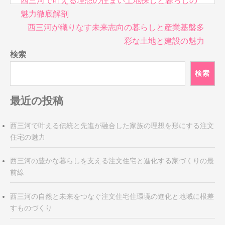
西三河で叶える理想の住まい土地探しと暮らしの
稿
魅力徹底解剖
ナ
西三河が織りなす未来志向の暮らしと産業基盤多
ビ
彩な土地と建設の魅力
ゲ
検索
ー
シ
検索
ョ
ン
最近の投稿
西三河で叶える伝統と先進が融合した家族の理想を形にする注文
住宅の魅力
西三河の豊かな暮らしを支える注文住宅と進化する家づくりの最
前線
西三河の自然と未来をつなぐ注文住宅住環境の進化と地域に根差
すものづくり