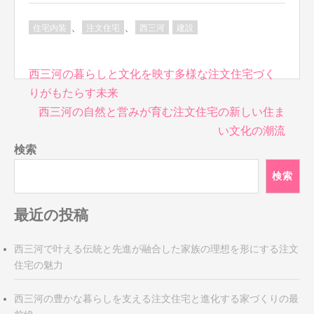
、
、
住宅内装
注文住宅
西三河
建設
投
西三河の暮らしと文化を映す多様な注文住宅づく
稿
りがもたらす未来
ナ
西三河の自然と営みが育む注文住宅の新しい住ま
ビ
い文化の潮流
ゲ
検索
ー
シ
検索
ョ
ン
最近の投稿
西三河で叶える伝統と先進が融合した家族の理想を形にする注文
住宅の魅力
西三河の豊かな暮らしを支える注文住宅と進化する家づくりの最