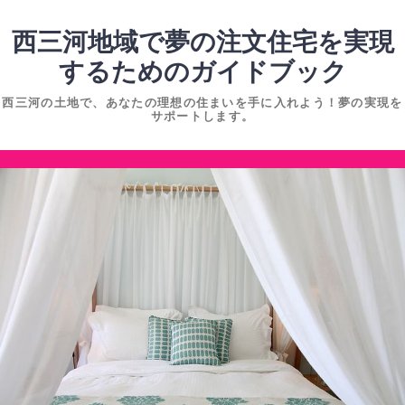
コ
ン
西三河地域で夢の注文住宅を実現
テ
するためのガイドブック
ン
西三河の土地で、あなたの理想の住まいを手に入れよう！夢の実現を
ツ
サポートします。
へ
ス
コ
キ
ン
ッ
テ
プ
ン
ツ
へ
ス
キ
ッ
プ